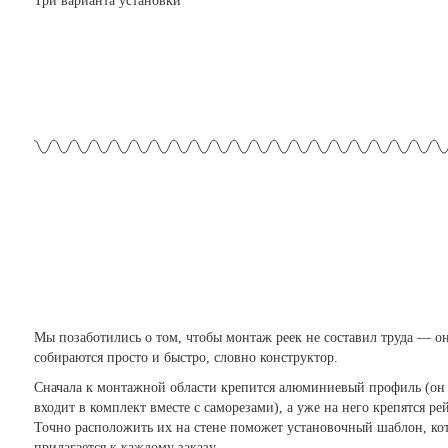
Три варианта установки
Мы позаботились о том, чтобы монтаж реек не составил труда —
о
собираются просто и быстро, словно конструктор.
Сначала к монтажной области крепится алюминиевый профиль (он
входит в комплект вместе с саморезами), а уже на него крепятся ре
Точно расположить их на стене поможет установочный шаблон, ко
прилагается к каждому заказу.