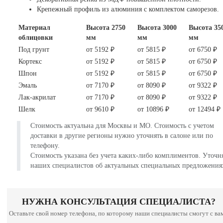
Крепежный профиль из алюминия с комплектом саморезов.
Материал
Высота 2750
Высота 3000
Высота 35
облицовки
мм
мм
мм
Под грунт
от 5192 ₽
от 5815 ₽
от 6750 ₽
Кортекс
от 5192 ₽
от 5815 ₽
от 6750 ₽
Шпон
от 5192 ₽
от 5815 ₽
от 6750 ₽
Эмаль
от 7170 ₽
от 8090 ₽
от 9322 ₽
Лак-акрилат
от 7170 ₽
от 8090 ₽
от 9322 ₽
Шелк
от 9610 ₽
от 10896 ₽
от 12494 ₽
Стоимость актуальна для Москвы и МО. Стоимость с учетом
доставки в другие регионы нужно уточнять в салоне или по
телефону.
Стоимость указана без учета каких-либо комплиментов. Уточн
наших специалистов об актуальных специальных предложения
НУЖНА КОНСУЛЬТАЦИЯ СПЕЦИАЛИСТА?
Оставьте свой номер телефона, по которому наши специалисты смогут с ва