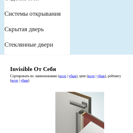
Системы открывания
Скрытая дверь
Стеклянные двери
Invisible От Себя
Сортировать по: наименованию (
возр
|
убыв
), цене (
возр
|
убыв
), рейтингу
(
возр
|
убыв
)