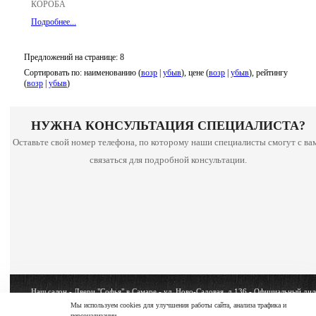
КОРОБА
Подробнее...
Предложений на странице: 8
Сортировать по: наименованию (
возр
|
убыв
), цене (
возр
|
убыв
), рейтингу
(
возр
|
убыв
)
НУЖНА КОНСУЛЬТАЦИЯ СПЕЦИАЛИСТА?
Оставьте свой номер телефона, по которому наши специалисты смогут с ва
связаться для подробной консультации.
Наш салон - Двери "Софья" в Самаре - ул. Ново-Садовая, д.136 - Официальный дил
фабрики - SOFIA
Мы используем cookies для улучшения работы сайта, анализа трафика и
персонализации.