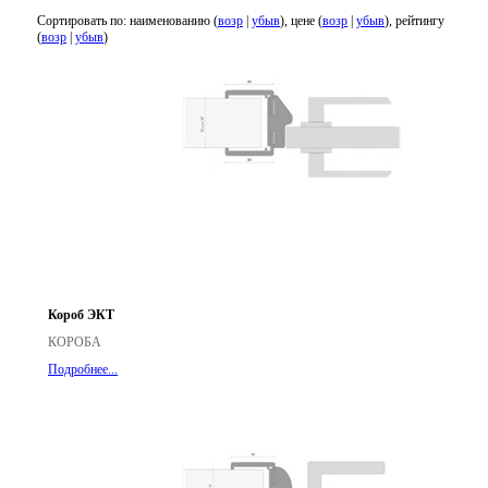
Сортировать по: наименованию (
возр
|
убыв
), цене (
возр
|
убыв
), рейтингу
(
возр
|
убыв
)
Короб ЭКТ
КОРОБА
Подробнее...